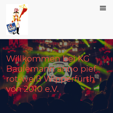
Willkommen bei KG
Baulemann anno pief
rot-weiß Wipperfürth
von 2010 e.V.